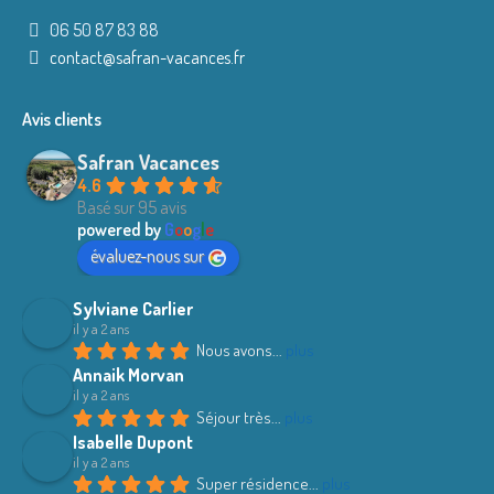
06 50 87 83 88
contact@safran-vacances.fr
Avis clients
Safran Vacances
4.6
Basé sur 95 avis
powered by
G
o
o
g
l
e
évaluez-nous sur
Sylviane Carlier
il y a 2 ans
Nous avons
... 
plus
Annaik Morvan
il y a 2 ans
Séjour très
... 
plus
Isabelle Dupont
il y a 2 ans
Super résidence
... 
plus