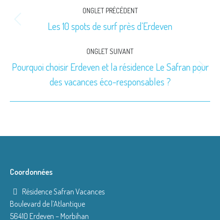
Navigation
ONGLET PRÉCÉDENT
de
Les 10 spots de surf près d’Erdeven
Onglet
précédent
commentaire
ONGLET SUIVANT
Pourquoi choisir Erdeven et la résidence Le Safran pour
Onglet
des vacances éco-responsables ?
suivant
Coordonnées
Résidence Safran Vacances
Boulevard de l’Atlantique
56410 Erdeven – Morbihan