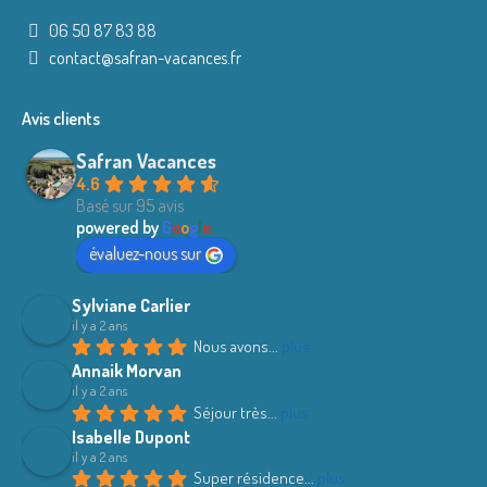
06 50 87 83 88
contact@safran-vacances.fr
Avis clients
Safran Vacances
4.6
Basé sur 95 avis
powered by
G
o
o
g
l
e
évaluez-nous sur
Sylviane Carlier
il y a 2 ans
Nous avons
... 
plus
Annaik Morvan
il y a 2 ans
Séjour très
... 
plus
Isabelle Dupont
il y a 2 ans
Super résidence
... 
plus