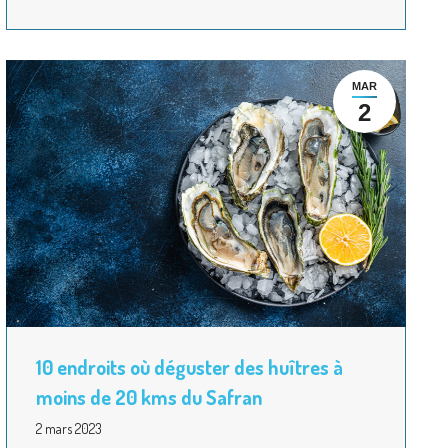
MAR
2
10 endroits où déguster des huîtres à
moins de 20 kms du Safran
2 mars 2023