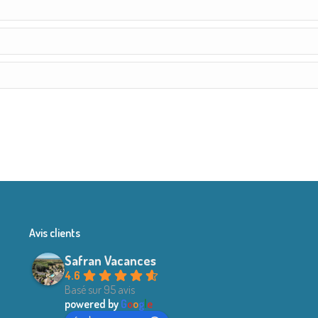
Avis clients
Safran Vacances
4.6
Basé sur 95 avis
powered by
G
o
o
g
l
e