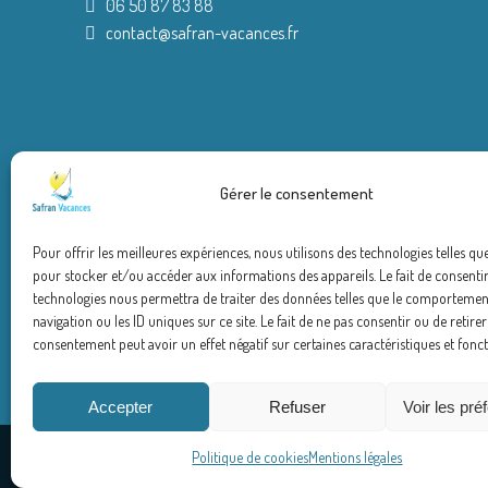
06 50 87 83 88
contact@safran-vacances.fr
Gérer le consentement
Pour offrir les meilleures expériences, nous utilisons des technologies telles qu
pour stocker et/ou accéder aux informations des appareils. Le fait de consentir
technologies nous permettra de traiter des données telles que le comportemen
navigation ou les ID uniques sur ce site. Le fait de ne pas consentir ou de retire
consentement peut avoir un effet négatif sur certaines caractéristiques et fonct
Accepter
Refuser
Voir les pré
Politique de cookies
Mentions légales
© Safran Vacances
|
Une réalisation :
E-Dilik