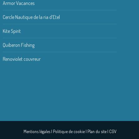
Armor Vacances
Cercle Nautique de la ria d’Etel
Kite Spirit
Quiberon Fishing
Renoviolet couvreur
Mentions légales
|
Politique de cookie
|
Plan du site
|
CGV