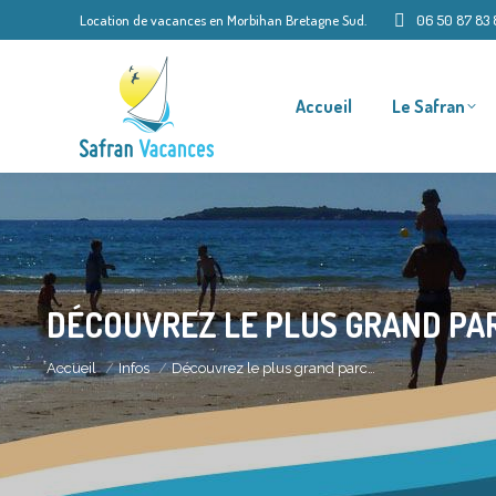
Location de vacances en Morbihan Bretagne Sud.
06 50 87 83 
Accueil
Le Safran
DÉCOUVREZ LE PLUS GRAND PAR
Vous êtes ici :
Accueil
Infos
Découvrez le plus grand parc…