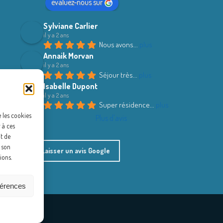
évaluez-nous sur
Sylviane Carlier
il y a 2 ans
Nous avons
... 
plus
Annaik Morvan
il y a 2 ans
Séjour très
... 
plus
Isabelle Dupont
il y a 2 ans
Super résidence
... 
plus
e les cookies
Plus d'avis
 à ces
t de
r son
Laisser un avis Google
ions.
férences