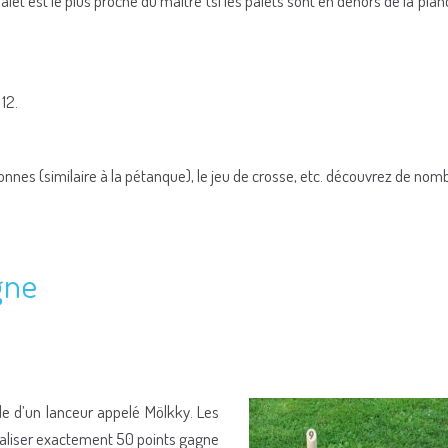
alet est le plus proche du maître (si les palets sont en dehors de la planc
 12.
nnes (similaire à la pétanque), le jeu de crosse, etc. découvrez de no
gne
ide d’un lanceur appelé Mölkky. Les
otaliser exactement 50 points gagne