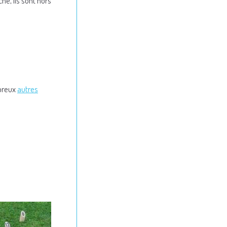
he, ils sont hors
mbreux
autres