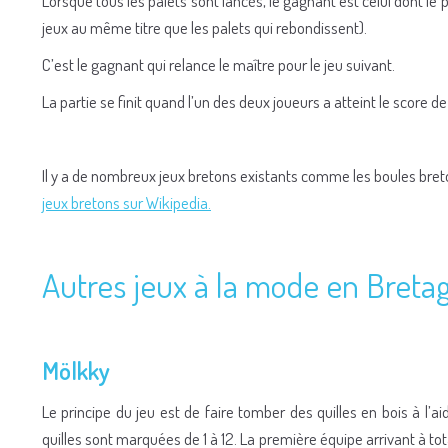
Lorsque tous les palets sont lancés, le gagnant est celui dont le p
jeux au même titre que les palets qui rebondissent).
C’est le gagnant qui relance le maître pour le jeu suivant.
La partie se finit quand l’un des deux joueurs a atteint le score de
Il y a de nombreux jeux bretons existants comme les boules breto
jeux bretons sur Wikipedia.
Autres jeux à la mode en Breta
Mölkky
Le principe du jeu est de faire tomber des quilles en bois à l’a
quilles sont marquées de 1 à 12. La première équipe arrivant à t