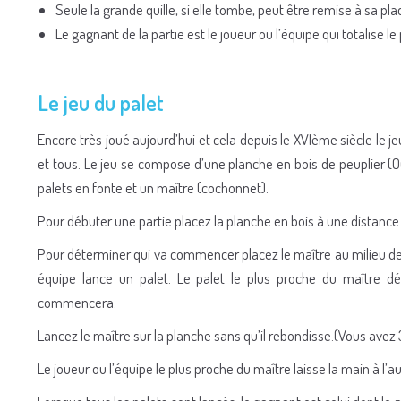
Seule la grande quille, si elle tombe, peut être remise à sa pl
Le gagnant de la partie est le joueur ou l’équipe qui totalise 
Le jeu du palet
Encore très joué aujourd’hui et cela depuis le XVIème siècle le je
et tous. Le jeu se compose d’une planche en bois de peuplier (
palets en fonte et un maître (cochonnet).
Pour débuter une partie placez la planche en bois à une distanc
Pour déterminer qui va commencer placez le maître au milieu d
équipe lance un palet. Le palet le plus proche du maître dé
commencera.
Lancez le maître sur la planche sans qu’il rebondisse.(Vous avez 
Le joueur ou l’équipe le plus proche du maître laisse la main à l’au