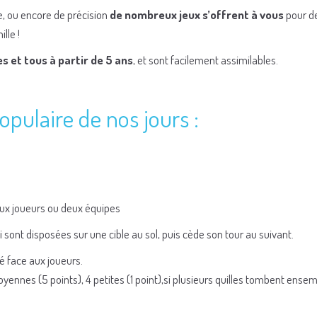
se, ou encore de précision
de nombreux jeux s’offrent à vous
pour d
lle !
es et tous à partir de 5 ans
, et sont facilement assimilables.
opulaire de nos jours :
deux joueurs ou deux équipes
 sont disposées sur une cible au sol, puis cède son tour au suivant.
té face aux joueurs.
 moyennes (5 points), 4 petites (1 point),si plusieurs quilles tombent ensem