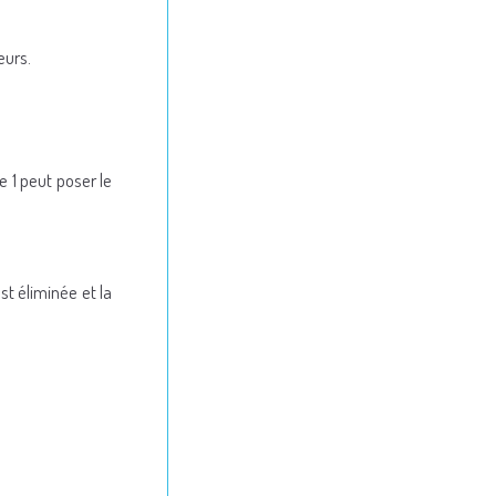
eurs.
e 1 peut poser le
st éliminée et la