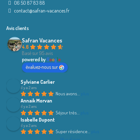
06 50 87 83 88
contact@safran-vacances.fr
Avis clients
Safran Vacances
4.6
Basé sur 95 avis
powered by
G
o
o
g
l
e
évaluez-nous sur
Sylviane Carlier
il y a 2 ans
Nous avons
... 
plus
Annaik Morvan
il y a 2 ans
Séjour très
... 
plus
Isabelle Dupont
il y a 2 ans
Super résidence
... 
plus
Plus d'avis