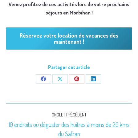
Venez profitez de ces activités lors de votre prochains
séjours en Morbihan !
Réservez votre location de vacances dès
maintenant !
Partager cet article
Share
Share
Share
Share
on
on
on
on
Facebook
X
Pinterest
LinkedIn
Navigation
ONGLET PRÉCÉDENT
de
10 endroits où déguster des huîtres à moins de 20 kms
Onglet
du Safran
commentaire
précédent