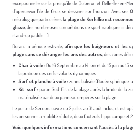
exceptionnelle sur la presqu’île de Quiberon et Belle-Île-en-Me
d’apercevoir l’ile de Groix se dessiner sur l’horizon. Avec ses
8
métrologique particulières
la plage de Kerhillio est reconn
glisse
, des nombreuses compétitions de sport nautiques si déroul
stand-up paddle …).
Durant la période estivale,
afin que les baigneurs et les s
plage sans se déranger les uns des autres
, des zones délim
Char à voile :
Du 16 Septembre au 14 juin et du 15 juin au 1
la pratique des cerfs-volants dynamiques.
Surf et planche à voile :
zones balisée (Bouée sphérique ja
Kit-surf :
partie Sud-Est de la plage après la limite de la zo
matérialisée par deux panneaux repères sur la plage.
Le poste de Secours ouvre du 2 juillet au 31 août inclus, et est op
les personnes a mobilité réduite, deux fauteuils hippocampe et 2 
Voici quelques informations concernant l’accès à la plage