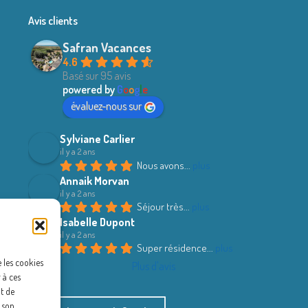
Avis clients
Safran Vacances
4.6
Basé sur 95 avis
powered by
G
o
o
g
l
e
évaluez-nous sur
Sylviane Carlier
il y a 2 ans
Nous avons
... 
plus
Annaik Morvan
il y a 2 ans
Séjour très
... 
plus
Isabelle Dupont
il y a 2 ans
Super résidence
... 
plus
e les cookies
Plus d'avis
 à ces
t de
r son