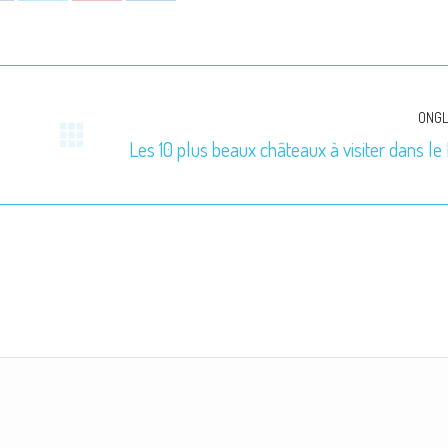
hare
Share
Share
Share
n
on
on
on
acebook
X
Pinterest
LinkedIn
ONGL
Les 10 plus beaux châteaux à visiter dans l
Onglet
suivant