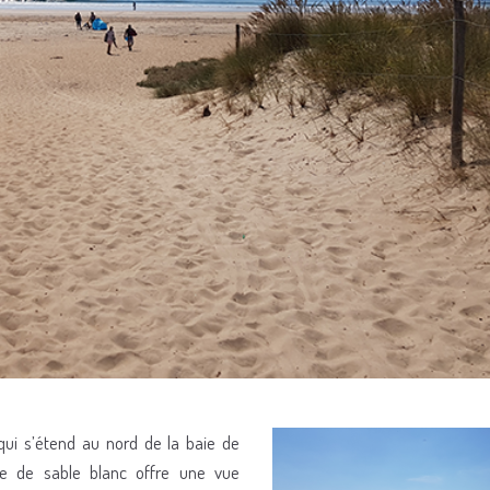
ui s’étend au nord de la baie de
e de sable blanc offre une vue