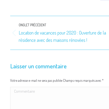
S
o
F
Navigation
ONGLET PRÉCÉDENT
de
Location de vacances pour 2020 : Ouverture de la
Onglet
résidence avec des maisons rénovées !
commentaire
précédent
Laisser un commentaire
Votre adresse e-mail ne sera pas publiée Champs requis marqués avec
*
Commentaire