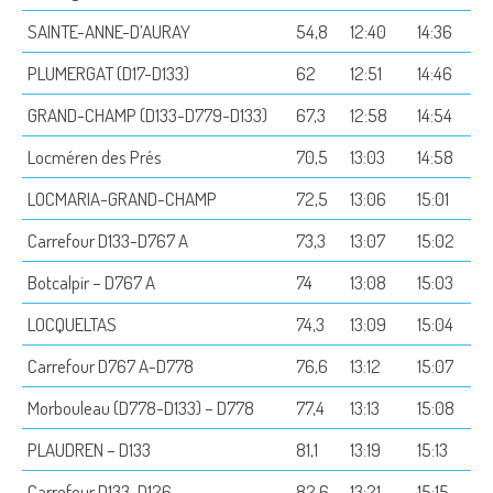
SAINTE-ANNE-D’AURAY
54,8
12:40
14:36
PLUMERGAT (D17-D133)
62
12:51
14:46
GRAND-CHAMP (D133-D779-D133)
67,3
12:58
14:54
Locméren des Prés
70,5
13:03
14:58
LOCMARIA-GRAND-CHAMP
72,5
13:06
15:01
Carrefour D133-D767 A
73,3
13:07
15:02
Botcalpir – D767 A
74
13:08
15:03
LOCQUELTAS
74,3
13:09
15:04
Carrefour D767 A-D778
76,6
13:12
15:07
Morbouleau (D778-D133) – D778
77,4
13:13
15:08
PLAUDREN – D133
81,1
13:19
15:13
Carrefour D133-D126
82,6
13:21
15:15