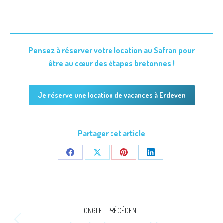
Pensez à réserver votre location au Safran pour
être au cœur des étapes bretonnes !
Je réserve une location de vacances à Erdeven
Partager cet article
Share
Share
Share
Share
on
on
on
on
Facebook
X
Pinterest
LinkedIn
Navigation
ONGLET PRÉCÉDENT