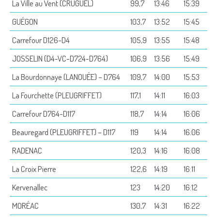
La Ville au Vent (CRUGUEL)
99,7
13:46
15:39
GUÉGON
103,7
13:52
15:45
Carrefour D126-D4
105,9
13:55
15:48
JOSSELIN (D4-VC-D724-D764)
106,9
13:56
15:49
La Bourdonnaye (LANOUÉE) – D764
109,7
14:00
15:53
La Fourchette (PLEUGRIFFET)
117,1
14:11
16:03
Carrefour D764-D117
118,7
14:14
16:06
Beauregard (PLEUGRIFFET) – D117
119
14:14
16:06
RADENAC
120,3
14:16
16:08
La Croix Pierre
122,6
14:19
16:11
Kervenallec
123
14:20
16:12
MORÉAC
130,7
14:31
16:22