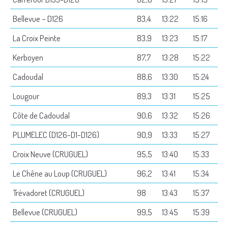
Bellevue – D126
83,4
13:22
15:16
La Croix Peinte
83,9
13:23
15:17
Kerboyen
87,7
13:28
15:22
Cadoudal
88,6
13:30
15:24
Lougour
89,3
13:31
15:25
Côte de Cadoudal
90,6
13:32
15:26
PLUMELEC (D126-D1-D126)
90,9
13:33
15:27
Croix Neuve (CRUGUEL)
95,5
13:40
15:33
Le Chêne au Loup (CRUGUEL)
96,2
13:41
15:34
Trévadoret (CRUGUEL)
98
13:43
15:37
Bellevue (CRUGUEL)
99,5
13:45
15:39