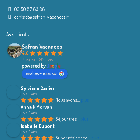
06 50 87 83 88
contact@safran-vacances.fr
Avis clients
Safran Vacances
4.6
Basé sur 95 avis
powered by
G
o
o
g
l
e
évaluez-nous sur
Sylviane Carlier
il y a 2 ans
Nous avons
... 
plus
Annaik Morvan
il y a 2 ans
Séjour très
... 
plus
Isabelle Dupont
il y a 2 ans
Super résidence
... 
plus