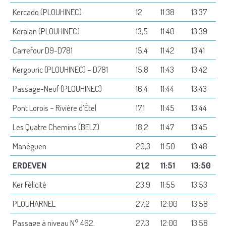
Kercado (PLOUHINEC)
12
11:38
13:37
Keralan (PLOUHINEC)
13,5
11:40
13:39
Carrefour D9-D781
15,4
11:42
13:41
Kergouric (PLOUHINEC) – D781
15,8
11:43
13:42
Passage-Neuf (PLOUHINEC)
16,4
11:44
13:43
Pont Lorois – Rivière d’Étel
17,1
11:45
13:44
Les Quatre Chemins (BELZ)
18,2
11:47
13:45
Manéguen
20,3
11:50
13:48
ERDEVEN
21,2
11:51
13:50
Ker Félicité
23,9
11:55
13:53
PLOUHARNEL
27,2
12:00
13:58
Passage à niveau N° 462.
27,3
12:00
13:58