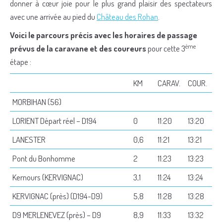
donner à cœur joie pour le plus grand plaisir des spectateurs
avec une arrivée au pied du
Château des Rohan
.
Voici le parcours précis avec les horaires de passage
ème
prévus de la caravane et des coureurs
pour cette 3
étape :
KM
CARAV.
COUR.
MORBIHAN (56)
LORIENT Départ réel – D194
0
11:20
13:20
LANESTER
0,6
11:21
13:21
Pont du Bonhomme
2
11:23
13:23
Kernours (KERVIGNAC)
3,1
11:24
13:24
KERVIGNAC (près) (D194-D9)
5,8
11:28
13:28
D9 MERLENEVEZ (près) – D9
8,9
11:33
13:32