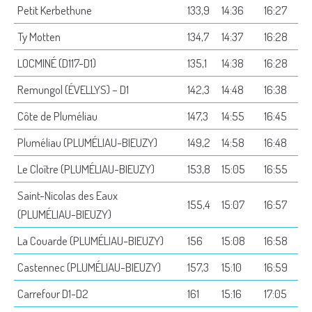
Petit Kerbethune
133,9
14:36
16:27
Ty Motten
134,7
14:37
16:28
LOCMINÉ (D117-D1)
135,1
14:38
16:28
Remungol (ÉVELLYS) – D1
142,3
14:48
16:38
Côte de Pluméliau
147,3
14:55
16:45
Pluméliau (PLUMÉLIAU-BIEUZY)
149,2
14:58
16:48
Le Cloître (PLUMÉLIAU-BIEUZY)
153,8
15:05
16:55
Saint-Nicolas des Eaux
155,4
15:07
16:57
(PLUMÉLIAU-BIEUZY)
La Couarde (PLUMÉLIAU-BIEUZY)
156
15:08
16:58
Castennec (PLUMÉLIAU-BIEUZY)
157,3
15:10
16:59
Carrefour D1-D2
161
15:16
17:05