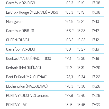
Carrefour D2-D159
163,3
15:19
17:08
La Croix Rouge (MELRAND) – D159
163,3
15:19
17:08
Montgwern
164,8
15:21
17:10
Carrefour D159-D1
166,2
15:23
17:12
GUERN (D1-VC)
166,3
15:23
17:12
Carrefour VC-D130
169
15:27
17:16
Gueltas (MALGUÉNAC) – D130
171,1
15:30
17:19
Kerbarh (MALGUÉNAC)
171,7
15:31
17:20
Pont Er Griol (MALGUÉNAC)
173,3
15:34
17:22
L’Échantillon (MALGUÉNAC)
176,3
15:38
17:26
PONTIVY (D130-VC) (entrée)
177,9
15:40
17:28
PONTIVY – VC
181,6
15:46
17:33