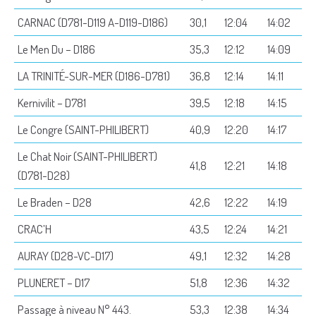
CARNAC (D781-D119 A-D119-D186)
30,1
12:04
14:02
Le Men Du – D186
35,3
12:12
14:09
LA TRINITÉ-SUR-MER (D186-D781)
36,8
12:14
14:11
Kernivilit – D781
39,5
12:18
14:15
Le Congre (SAINT-PHILIBERT)
40,9
12:20
14:17
Le Chat Noir (SAINT-PHILIBERT)
41,8
12:21
14:18
(D781-D28)
Le Braden – D28
42,6
12:22
14:19
CRAC’H
43,5
12:24
14:21
AURAY (D28-VC-D17)
49,1
12:32
14:28
PLUNERET – D17
51,8
12:36
14:32
Passage à niveau N° 443.
53,3
12:38
14:34